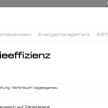
triebskosten
Energiemanagement
AST
eeffizienz
llung Verbrauch tagesgenau
ergleich auf Zählerebene