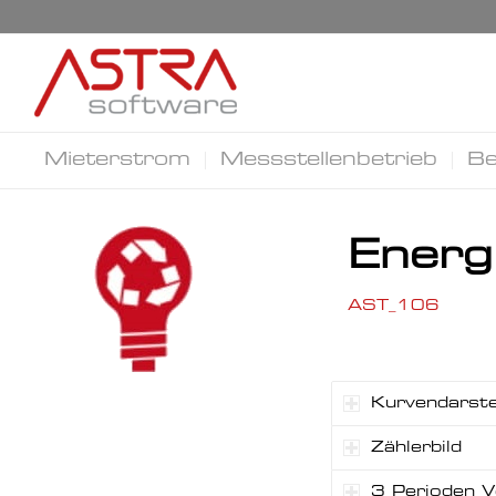
Mieterstrom
Messstellenbetrieb
Be
Energi
AST_106
Kurvendarste
Zählerbild
3 Perioden V