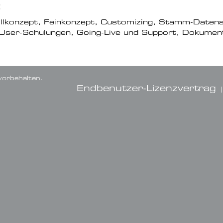
:
ollkonzept, Feinkonzept, Customizing, Stamm-Datena
 User-Schulungen, Going-Live und Support, Dokumen
orbehalten.
Endbenutzer-Lizenzvertrag