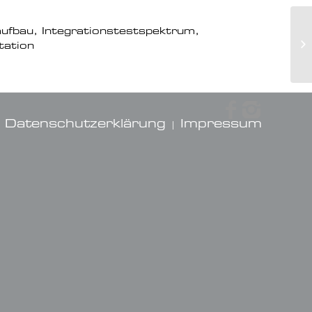
ufbau, Integrationstestspektrum,
M
tation
F
Datenschutzerklärung
Impressum