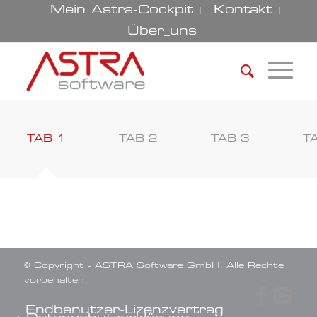
Mein Astra-Cockpit
Kontakt
Über_uns
TAB 1
TAB 2
TAB 3
T
© Copyright - ASTRA Software GmbH. Alle Rechte
vorbehalten.
Endbenutzer-Lizenzvertrag