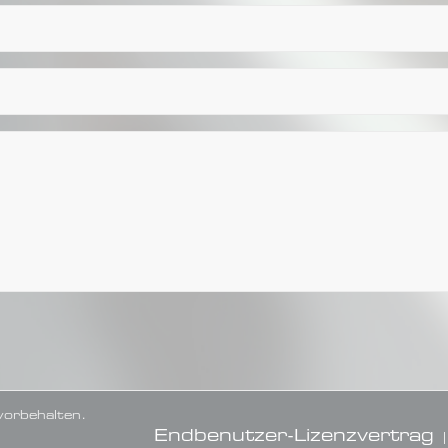
orbehalten.
Endbenutzer-Lizenzvertrag