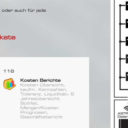
oder auch für jede
kete
116
Kosten Berichte
Kosten Übersicht,
kaufm. Kennzahlen,
Toleranz, Liquidität= 5
Jahresübersicht
Soll/Ist,
Mengen/Kosten
Prognosen,
Geschäftsbericht