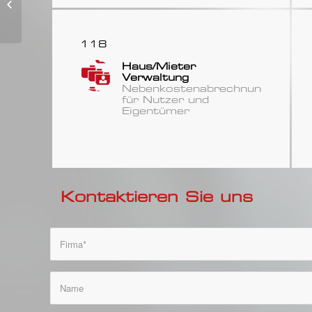
für Heiz und
Nebenkosten
sowie
118
Einheitspreise je
Haus/Mieter
Messwer...
Verwaltung
Nebenkostenabrechnung
für Nutzer und
Eigentümer
Kontaktieren Sie uns