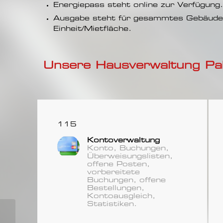
Energiepass steht online zur Verfügung.
Ausgabe steht für gesammtes Gebäude 
Einheit/Mietfläche.
Unsere Hausverwaltung Pa
115
Kontoverwaltung
Konto, Buchungen,
Überweisungslisten,
offene Posten,
vorbereitete
Buchungen, offene
Bestellungen,
Kontoausgleich,
Statistiken.
121-
Preiseingaben