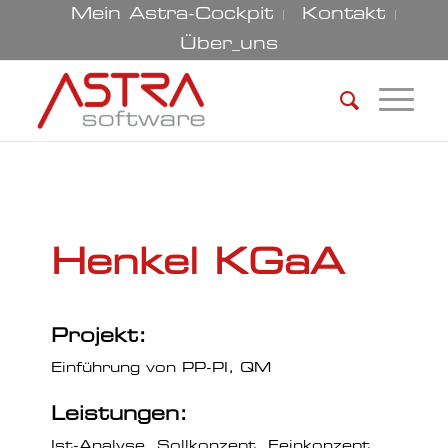
Mein Astra-Cockpit
Kontakt
Über_uns
Henkel KGaA
Projekt:
Einführung von PP-PI, QM
Leistungen:
Ist-Analyse, Sollkonzept, Feinkonzept,