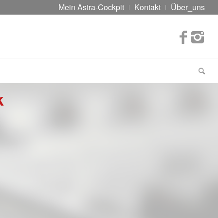
Mein Astra-Cockpit
Kontakt
Über_uns
k