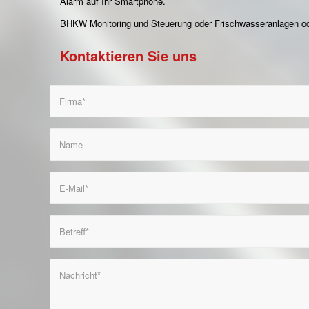
Alarm auf Ihr Smartphone.
BHKW Monitoring und Steuerung oder Frischwasseranlagen od
Kontaktieren Sie uns